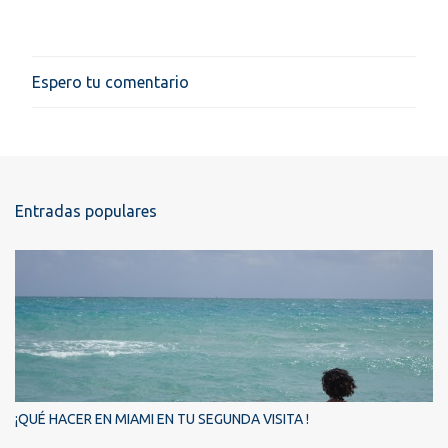
Espero tu comentario
P
u
b
l
i
c
a
Entradas populares
r
u
n
c
o
m
e
n
t
a
r
i
¡QUÉ HACER EN MIAMI EN TU SEGUNDA VISITA !
o