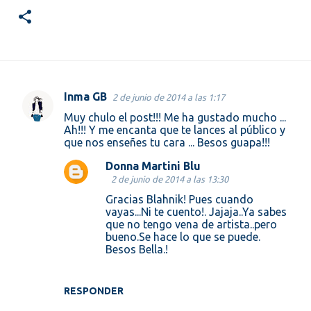
Inma GB
2 de junio de 2014 a las 1:17
C
Muy chulo el post!!! Me ha gustado mucho ...
o
Ah!!! Y me encanta que te lances al público y
que nos enseñes tu cara ... Besos guapa!!!
m
e
Donna Martini Blu
2 de junio de 2014 a las 13:30
n
Gracias Blahnik! Pues cuando
t
vayas...Ni te cuento!. Jajaja..Ya sabes
a
que no tengo vena de artista..pero
bueno.Se hace lo que se puede.
r
Besos Bella.!
i
o
RESPONDER
s