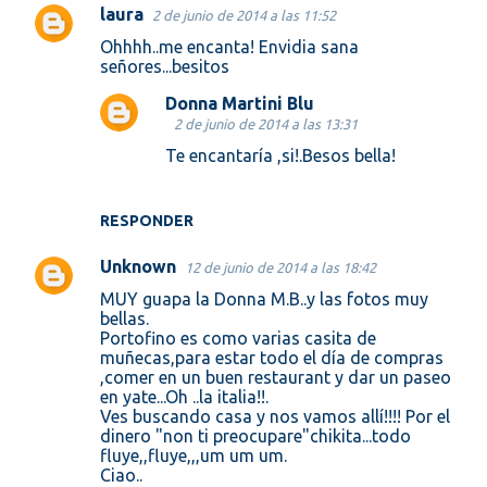
laura
2 de junio de 2014 a las 11:52
Ohhhh..me encanta! Envidia sana
señores...besitos
Donna Martini Blu
2 de junio de 2014 a las 13:31
Te encantaría ,si!.Besos bella!
RESPONDER
Unknown
12 de junio de 2014 a las 18:42
MUY guapa la Donna M.B..y las fotos muy
bellas.
Portofino es como varias casita de
muñecas,para estar todo el día de compras
,comer en un buen restaurant y dar un paseo
en yate...Oh ..la italia!!.
Ves buscando casa y nos vamos allí!!!! Por el
dinero "non ti preocupare"chikita...todo
fluye,,fluye,,,um um um.
Ciao..