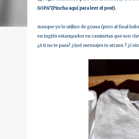
SOPA"
(Pincha aquí para leer el post)
.
Aunque yo lo utilizo de guasa (pero al final ha
en inglés estampados en camisetas que son clav
¿A ti no te pasa? ¿Qué mensajes te atraen ? ¿Coi