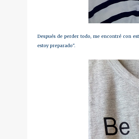
Después de perder todo, me encontré con esto:
estoy preparado".