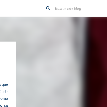
s que
decir
vista
EN
LA