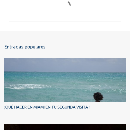
C
o
m
e
n
t
Entradas populares
a
r
i
o
s
¡QUÉ HACER EN MIAMI EN TU SEGUNDA VISITA !